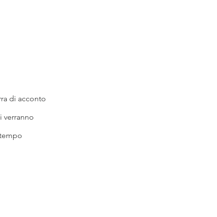
rra di acconto
i verranno
n tempo