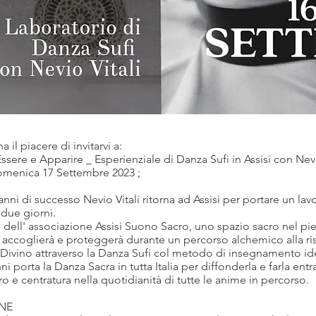
 il piacere di invitarvi a:
ssere e Apparire _ Esperienziale di Danza Sufi in Assisi con Nevio
omenica 17 Settembre 2023 ;
nni di successo Nevio Vitali ritorna ad Assisi per portare un la
 due giorni.
 dell' associazione Assisi Suono Sacro, uno spazio sacro nel pi
ci accoglierà e proteggerà durante un percorso alchemico alla ri
 Divino attraverso la Danza Sufi col metodo di insegnamento i
nni porta la Danza Sacra in tutta Italia per diffonderla e farla en
o e centratura nella quotidianità di tutte le anime in percorso.
NE