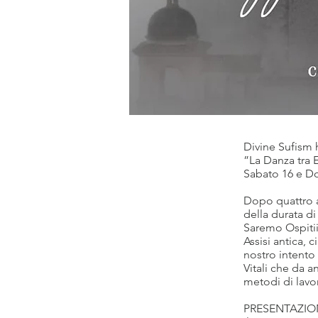
Divine Sufism ha
”La Danza tra E
Sabato 16 e D
Dopo quattro a
della durata di
Saremo Ospitii
Assisi antica, 
nostro intento
Vitali che da a
metodi di lavor
PRESENTAZIO