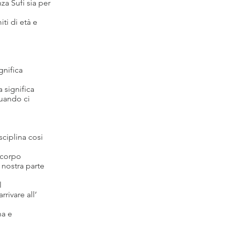
za Sufi sia per
ti di età e
gnifica
 significa
quando ci
ciplina cosi
 corpo
 nostra parte
l
rivare all’
na e