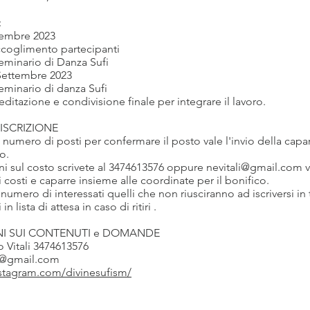
:
tembre 2023
accoglimento partecipanti
Seminario di Danza Sufi
ettembre 2023
Seminario di danza Sufi
editazione e condivisione finale per integrare il lavoro.
 ISCRIZIONE
o numero di posti per confermare il posto vale l'invio della capa
o.
ni sul costo scrivete al 3474613576 oppure
nevitali@gmail.com
v
dei costi e caparre insieme alle coordinate per il bonifico.
numero di interessati quelli che non riusciranno ad iscriversi i
n lista di attesa in caso di ritiri .
I SUI CONTENUTI e DOMANDE
o Vitali 3474613576
li@gmail.com
nstagram.com/divinesufism/