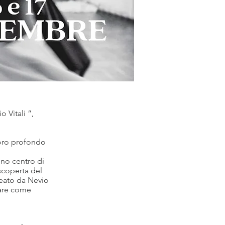
 Vitali ”,
voro profondo
eno centro di
scoperta del
deato da Nevio
trare come