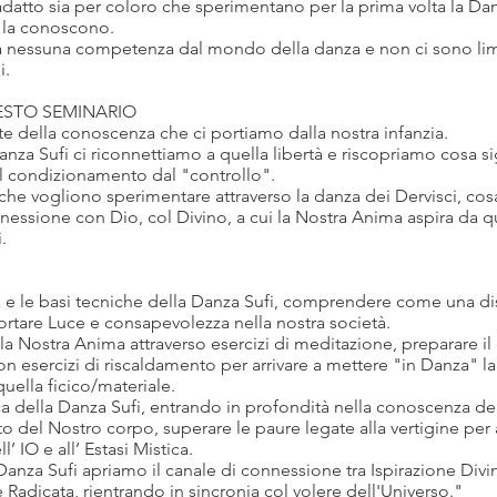
adatto sia per coloro che sperimentano per la prima volta la Dan
 la conoscono.
a nessuna competenza dal mondo della danza e non ci sono limi
i.
UESTO SEMINARIO
te della conoscenza che ci portiamo dalla nostra infanzia.
anza Sufi ci riconnettiamo a quella libertà e riscopriamo cosa si
l condizionamento dal "controllo".
i che vogliono sperimentare attraverso la danza dei Dervisci, cosa
onnessione con Dio, col Divino, a cui la Nostra Anima aspira da 
.
ia e le basi tecniche della Danza Sufi, comprendere come una dis
ortare Luce e consapevolezza nella nostra società.
la Nostra Anima attraverso esercizi di meditazione, preparare il
con esercizi di riscaldamento per arrivare a mettere "in Danza" la
quella ficico/materiale.
ca della Danza Sufi, entrando in profondità nella conoscenza de
del Nostro corpo, superare le paure legate alla vertigine per ar
 IO e all’ Estasi Mistica.
Danza Sufi apriamo il canale di connessione tra Ispirazione Divi
Radicata, rientrando in sincronia col volere dell'Universo."