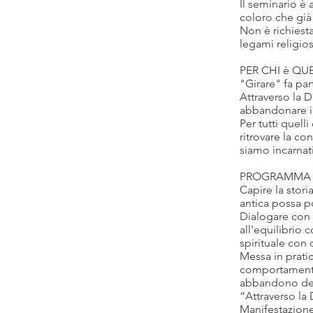
Il seminario è 
coloro che già
Non è richiest
legami religios
PER CHI è Q
"Girare" fa par
Attraverso la D
abbandonare i
Per tutti quell
ritrovare la c
siamo incarnati
PROGRAMMA
Capire la stor
antica possa p
Dialogare con 
all'equilibrio 
spirituale con 
Messa in prati
comportamento 
abbandono dell’
“Attraverso la 
Manifestazione 